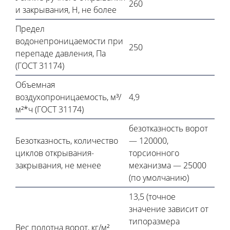
260
и закрывания, Н, не более
Предел
водонепроницаемости при
250
перепаде давления, Па
(ГОСТ 31174)
Объемная
воздухопроницаемость, м³/
4,9
м²*ч (ГОСТ 31174)
безотказность ворот
Безотказность, количество
— 120000,
циклов открывания-
торсионного
закрывания, не менее
механизма — 25000
(по умолчанию)
13,5 (точное
значение зависит от
типоразмера
Вес полотна ворот, кг/м²