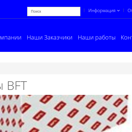
Информация
О
омпании
Наши Заказчики
Наши работы
Кон
 BFT