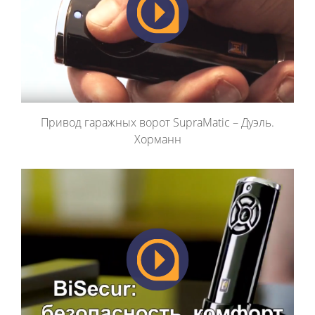
Привод гаражных ворот SupraMatic – Дуэль.
Хорманн