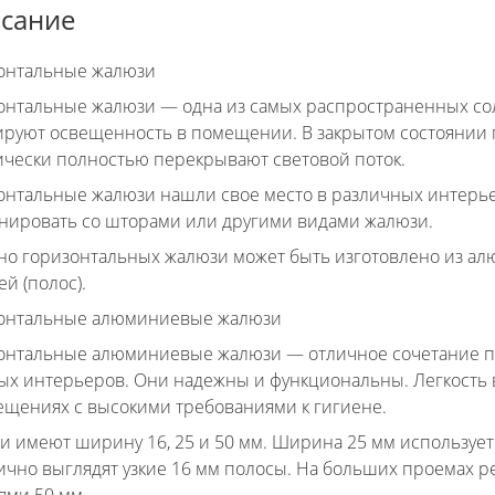
сание
онтальные жалюзи
онтальные жалюзи — одна из самых распространенных со
ируют освещенность в помещении. В закрытом состоянии
ически полностью перекрывают световой поток.
онтальные жалюзи нашли свое место в различных интерьера
нировать со шторами или другими видами жалюзи.
но горизонтальных жалюзи может быть изготовлено из а
й (полос).
онтальные алюминиевые жалюзи
онтальные алюминиевые жалюзи — отличное сочетание п
ых интерьеров. Они надежны и функциональны. Легкость в
ещениях с высокими требованиями к гигиене.
и имеют ширину 16, 25 и 50 мм. Ширина 25 мм используетс
ично выглядят узкие 16 мм полосы. На больших проемах р