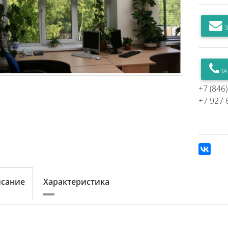
З
ЗА
+7 (846
+7 927 
сание
Характеристика