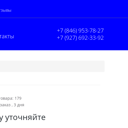
тзывы
+7 (846) 953-78-27
такты
+7 (927) 692-33-92
товара:
179
заказ , 3 дня
у уточняйте