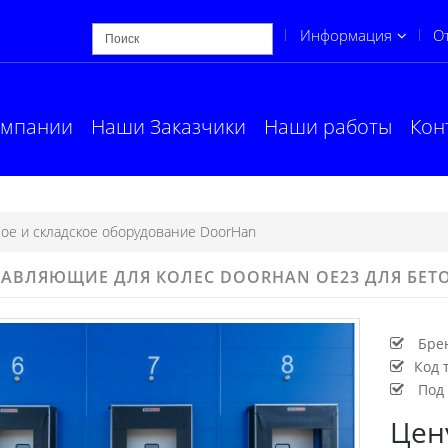
Информация
О
омпании
Наши Заказчики
Наши работы
Кон
ое и складское оборудование DoorHan
АВЛЯЮЩИЕ ДЛЯ КОЛЕС DOORHAN OE23 ДЛЯ БЕ
Бре
Код 
Под 
Цен