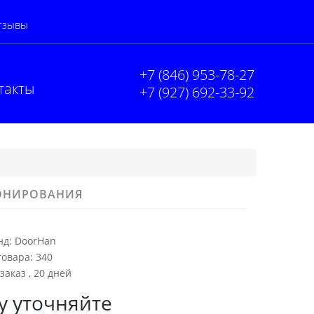
тзывы
+7 (846) 953-78-27
такты
+7 (927) 692-33-92
ТОНИРОВАНИЯ
нд:
DoorHan
товара:
340
заказ , 20 дней
у уточняйте